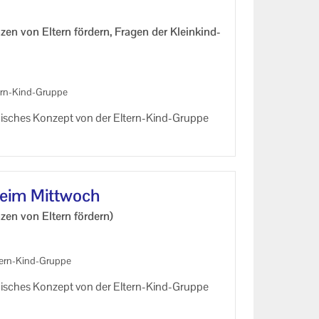
es
wahr­neh­mung
­zen von El­tern för­dern, Fra­gen der Klein­kind­
ung
ern-​Kind-Gruppe
gi­sches Kon­zept von der Eltern-​Kind-Gruppe
heim Mitt­woch
­zen von El­tern för­dern)
tern-​Kind-Gruppe
gi­sches Kon­zept von der Eltern-​Kind-Gruppe