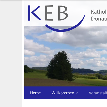
Home
Willkommen
Veranstaltungen
Online-Veranstaltungen
Zentrale Veranstaltungen
Eltern-Kind-Gruppen
Gymnastikkurse
Alle Veranstaltungen
Home
Willkommen
Veranstal
Ansprechpartner