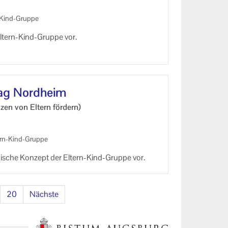
-​Kind-Gruppe
hr­neh­mung
ach­ten als Fa­mi­lie
Eltern-​Kind-Gruppe vor.
t allen Sin­nen ken­nen ler­nen
­tag Nord­heim
­zen von El­tern för­dern)
t för­dern
ern-​Kind-Gruppe
gi­sche Kon­zept der Eltern-​Kind-Gruppe vor.
hr­neh­mung
20
Nächste