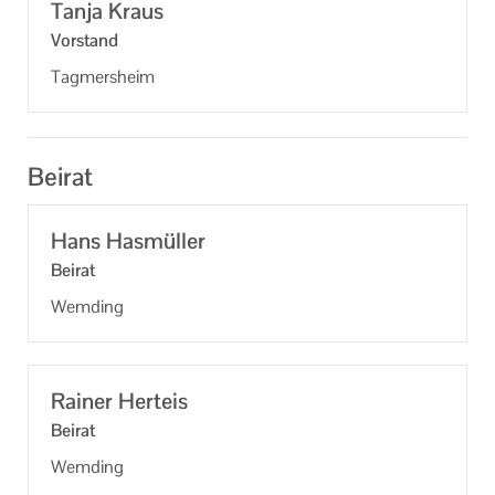
Tanja Kraus
Vor­stand
Tag­mers­heim
Beirat
Hans Has­mül­ler
Bei­rat
Wem­ding
Rai­ner Hert­eis
Bei­rat
Wem­ding