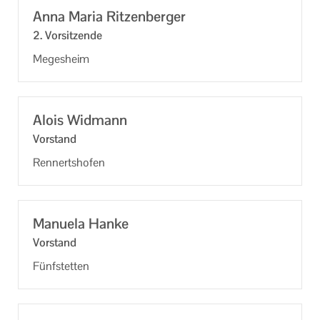
Informationen
Anna Maria Rit­zen­ber­ger
2. Vor­sit­zen­de
Machen Sie mit!
Me­ges­heim
Ihr Kontakt zu uns
Impressum
Alois Wid­mann
Datenschutzerklärung
Vor­stand
Ren­nerts­ho­fen
Ma­nue­la Hanke
Vor­stand
Fünf­stet­ten