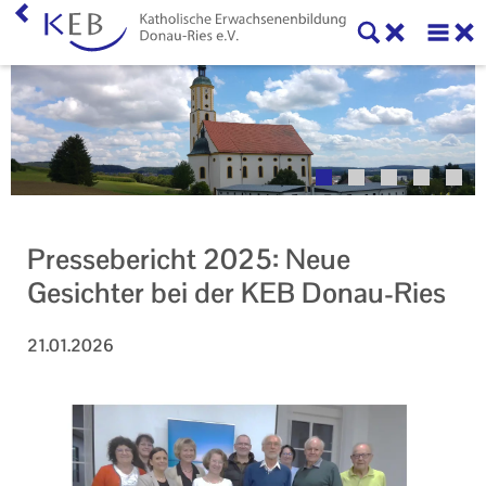
Home
Willkommen
Selbstverständnis
Unser Auftrag
Pressebericht 2025: Neue
Mitgliederversammlung
Gesichter bei der KEB Donau-Ries
Pressebericht Mitgliederversammlung 2025
21.01.2026
Aktuelles
50 Jahre KEB Donau-Ries
Veranstaltungen