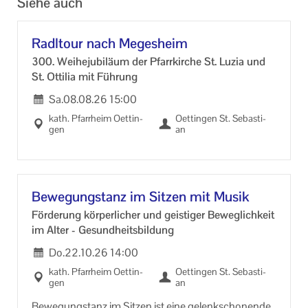
Siehe auch
Radl­tour nach Me­ges­heim
300. Wei­he­ju­bi­lä­um der Pfarr­kir­che St. Luzia und
St. Ot­ti­lia mit Füh­rung
Sa.
08.08.26
15:00
kath. Pfarr­heim Oet­tin­
Oet­tin­gen St. Se­bas­ti­
gen
an
Be­we­gung­s­tanz im Sit­zen mit Musik
För­de­rung kör­per­li­cher und geis­ti­ger Be­weg­lich­keit
im Alter - Ge­sund­heits­bil­dung
Do.
22.10.26
14:00
kath. Pfarr­heim Oet­tin­
Oet­tin­gen St. Se­bas­ti­
gen
an
Be­we­gung­s­tanz im Sit­zen ist eine ge­lenk­scho­nen­de