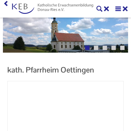
Home
Willkommen
Veranstaltungen
Ansprechpartner
kath. Pfarrheim Oettingen
Informationen
Machen Sie mit!
Ihr Kontakt zu uns
Impressum
Datenschutzerklärung