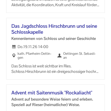
Ak­ti­vi­tät, die Ko­or­di­na­ti­on, Kraft und Kreis­lauf för­dert.
Durch das Ver­bin­den von Gym­nas­tik mit Musik wer­
den Kör­per und Geist mo­bi­li­siert.
Das Jagd­schloss Hirsch­brunn und seine
Schloss­ka­pel­le
Ken­nen­ler­nen von Schloss und sei­ner Ge­schich­te
Do.
19.11.26
14:00
kath. Pfarr­heim Oet­tin­
Oet­tin­gen St. Se­bas­ti­
gen
an
Das Schloss ist weit sicht­bar im Ries.
Schloss Hirsch­brunn ist ein drei­ge­schos­si­ger hoch­ra­
gen­der Gie­bel­bau mit recht­ecki­gen Eck­tür­men. Es
liegt in Hirsch­brunn bei Dorn­stadt in der Ge­mein­de
Au­hau­sen im Land­kreis Donau-​Ries.
Ad­vent mit Sai­ten­mu­sik "Rocka­li­acht"
Ad­vent auf be­son­de­re Weise fei­ern und er­le­ben.
Spe­zi­ell auf Rie­ser (hei­mat­li­cher) Weise.