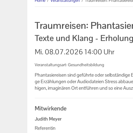
Home
/
Veranstaltungen
/
Traumreisen: Phantasierei
Informationen
Machen Sie mit!
Traumreisen: Phantasie
Ihr Kontakt zu uns
Texte und Klang - Erholun
Impressum
Mi.
08.07.2026
14:00 Uhr
Datenschutzerklärung
Veranstaltungsart: Gesundheitsbildung
Phan­ta­sier­ei­sen sind ge­führ­te oder selb­stän­di­ge
ge Er­zäh­lun­gen oder Au­dio­da­tei­en Stress ab­bau­en
hi­gen, ima­gi­nä­ren Ort ent­füh­ren und so eine Aus­z
Mitwirkende
Judith Meyer
Referentin