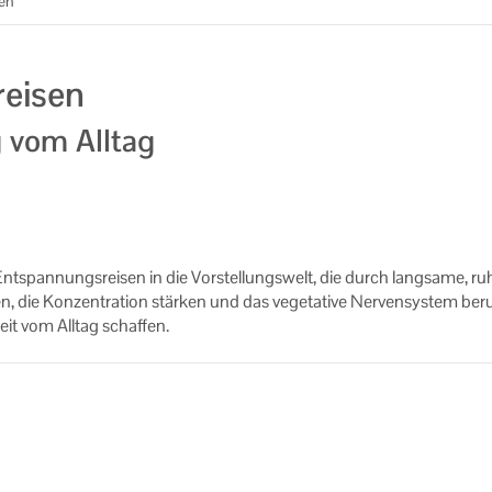
sen
reisen
g vom Alltag
 Ent­span­nungs­rei­sen in die Vor­stel­lungs­welt, die durch lang­sa­me, ru­
, die Kon­zen­tra­ti­on stär­ken und das ve­ge­ta­ti­ve Ner­ven­sys­tem be­r
eit vom All­tag schaf­fen.