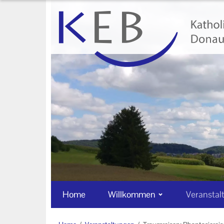
Home
Willkommen
Veranstaltungen
Online-Veranstaltungen
Zentrale Veranstaltungen
Eltern-Kind-Gruppen
Gymnastikkurse
Alle Veranstaltungen
Home
Willkommen
Veranstal
Ansprechpartner