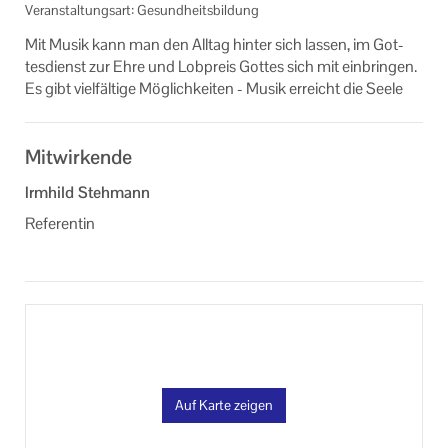
Veranstaltungsart: Gesundheitsbildung
Informationen
Mit Musik kann man den All­tag hin­ter sich las­sen, im Got­
Machen Sie mit!
tes­dienst zur Ehre und Lob­preis Got­tes sich mit ein­brin­gen.
Es gibt viel­fäl­ti­ge Mög­lich­kei­ten - Musik er­reicht die Seele
Ihr Kontakt zu uns
Impressum
Mitwirkende
Datenschutzerklärung
Irmhild Stehmann
Referentin
Auf Karte zeigen