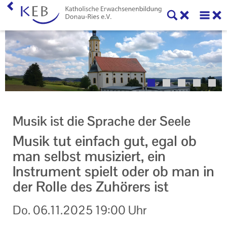
Home
Willkommen
Veranstaltungen
Online-Veranstaltungen
Musik ist die Sprache der Seele
Zentrale Veranstaltungen
Musik tut einfach gut, egal ob
Eltern-Kind-Gruppen
man selbst musiziert, ein
Instrument spielt oder ob man in
Gymnastikkurse
der Rolle des Zuhörers ist
Alle Veranstaltungen
Do.
06.11.2025
19:00 Uhr
Ansprechpartner