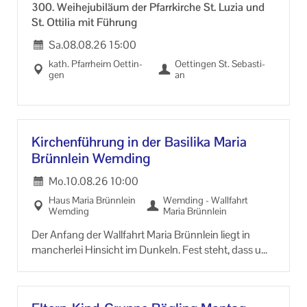
300. Wei­he­ju­bi­lä­um der Pfarr­kir­che St. Luzia und
Informationen
St. Ot­ti­lia mit Füh­rung
Machen Sie mit!
Sa.
08.08.26
15:00
kath. Pfarr­heim Oet­tin­
Oet­tin­gen St. Se­bas­ti­
Ihr Kontakt zu uns
gen
an
Impressum
Datenschutzerklärung
Kir­chen­füh­rung in der Ba­si­li­ka Maria
Brünn­lein Wem­ding
Mo.
10.08.26
10:00
Haus Maria Brünn­lein
Wem­ding - Wall­fahrt
Wem­ding
Maria Brünn­lein
Der An­fang der Wall­fahrt Maria Brünn­lein liegt in
man­cher­lei Hin­sicht im Dun­keln. Fest steht, dass um
das Jahr 1680 ein jun­ger Mann na­mens Franz Fo­rell -
mög­li­cher­wei­se aus Rom - eine Ma­ri­en­fi­gur, das heu­
ti­ge Gna­den­bild, in seine Hei­mat­stadt mit­brach­te.