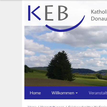
Home
Willkommen
Veranstaltungen
Online-Veranstaltungen
Zentrale Veranstaltungen
Eltern-Kind-Gruppen
Gymnastikkurse
Alle Veranstaltungen
Home
Willkommen
Veranstal
Ansprechpartner