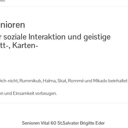
ren
enioren
r soziale Interaktion und geistige
tt-, Karten-
-Dich-nicht, Rum­mi­kub, Halma, Skat, Rommé und Mi­ka­do be­inhal­tet
­ten und Ein­sam­keit vor­beu­gen.
Senioren Vital 60 St.Salvator Brigitte Eder