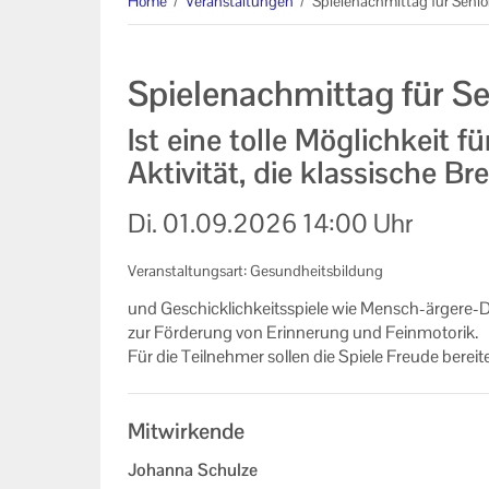
Home
/
Veranstaltungen
/
Spielenachmittag für Senio
Informationen
Machen Sie mit!
Spielenachmittag für S
Ihr Kontakt zu uns
Ist eine tolle Möglichkeit fü
Impressum
Aktivität, die klassische Bre
Datenschutzerklärung
Di.
01.09.2026
14:00 Uhr
Veranstaltungsart: Gesundheitsbildung
und Ge­schick­lich­keits­spie­le wie Mensch-​ärgere
zur För­de­rung von Er­in­ne­rung und Fein­mo­to­rik.
Für die Teil­neh­mer sol­len die Spie­le Freu­de be­rei
Mitwirkende
Johanna Schulze