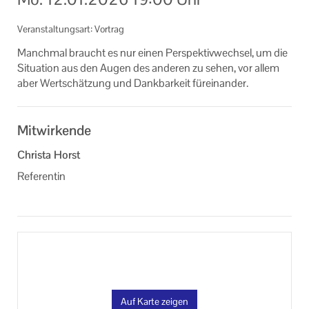
Informationen
Veranstaltungsart: Vortrag
Machen Sie mit!
Manch­mal braucht es nur einen Per­spek­tiv­wech­sel, um die
Si­tua­ti­on aus den Augen des an­de­ren zu sehen, vor allem
Ihr Kontakt zu uns
aber Wert­schät­zung und Dank­bar­keit für­ein­an­der.
Impressum
Mitwirkende
Datenschutzerklärung
Christa Horst
Referentin
Auf Karte zeigen