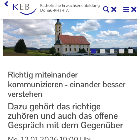
Home
Willkommen
Veranstaltungen
Online-Veranstaltungen
Richtig miteinander
Zentrale Veranstaltungen
kommunizieren - einander besser
verstehen
Eltern-Kind-Gruppen
Dazu gehört das richtige
Gymnastikkurse
zuhören und auch das offene
Alle Veranstaltungen
Gespräch mit dem Gegenüber
Ansprechpartner
Mo.
12.01.2026
19:00 Uhr