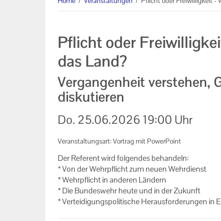
Home
/
Veranstaltungen
/
Pflicht oder Freiwilligkeit
Informationen
Machen Sie mit!
Pflicht oder Freiwilligk
Ihr Kontakt zu uns
das Land?
Impressum
Vergangenheit verstehen, 
diskutieren
Datenschutzerklärung
Do.
25.06.2026
19:00 Uhr
Veranstaltungsart: Vortrag mit PowerPoint
Der Re­fe­rent wird fol­gen­des be­han­deln:
* Von der Wehr­pflicht zum neuen Wehr­dienst
* Wehr­pflicht in an­de­ren Län­dern
* Die Bun­des­wehr heute und in der Zu­kunft
* Ver­tei­di­gungs­po­li­ti­sche Her­aus­for­de­run­gen in 