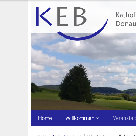
Home
Willkommen
Veranstaltungen
Online-Veranstaltungen
Zentrale Veranstaltungen
Eltern-Kind-Gruppen
Gymnastikkurse
Alle Veranstaltungen
Home
Willkommen
Veranstal
Ansprechpartner