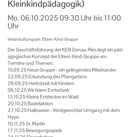
Kleinkindpädagogik)
Informationen
Mo.
06.10.2025
09:30 Uhr
bis
11:00
Machen Sie mit!
Uhr
Ihr Kontakt zu uns
Veranstaltungsart: Eltern-Kind-Gruppe
Impressum
Der Ge­schäfts­füh­rung der KEB Donau-​Ries liegt ein päd­
ago­gi­sches Kon­zept der Eltern-​Kind-Gruppe vor.
Datenschutzerklärung
Ter­mi­ne und The­men:
15.09.25 Neue Grup­pe - ein ge­lin­gen­des Mit­ein­an­der
22.09.25 Er­kun­dung des Pfarr­gar­tens
29.09.25 Herbst­zeit mit Kin­dern
06.10.25 Wir fei­ern Ern­te­dank
13.10.25 Klei­ne Ent­de­cker im Wald
20.10.25 Bas­tel­ak­ti­on
27.10.25 Hal­lo­ween - Kind­ge­rech­ter Um­gang mit dem
Hype
10.11.25 St. Mar­tin
17.11.25 Be­we­gungs­spie­le