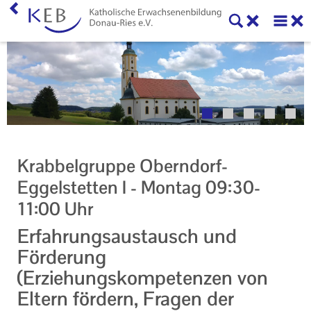
Home
Willkommen
Veranstaltungen
Online-Veranstaltungen
Krabbelgruppe Oberndorf-
Zentrale Veranstaltungen
Eggelstetten I - Montag 09:30-
11:00 Uhr
Eltern-Kind-Gruppen
Erfahrungsaustausch und
Gymnastikkurse
Förderung
Alle Veranstaltungen
(Erziehungskompetenzen von
Eltern fördern, Fragen der
Ansprechpartner