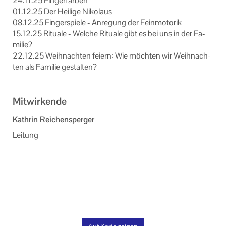
24.11.25 Fin­ger­far­ben
01.12.25 Der Hei­li­ge Ni­ko­laus
08.12.25 Fin­ger­spie­le - An­re­gung der Fein­mo­to­rik
15.12.25 Ri­tua­le - Wel­che Ri­tua­le gibt es bei uns in der Fa­
mi­lie?
22.12.25 Weih­nach­ten fei­ern: Wie möch­ten wir Weih­nach­
ten als Fa­mi­lie ge­stal­ten?
Mitwirkende
Kathrin Reichensperger
Leitung