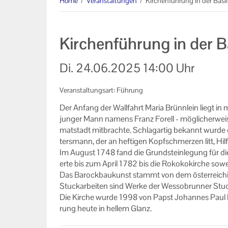
Home
/
Veranstaltungen
/
Kirchenführung in der Basi
Informationen
Machen Sie mit!
Kirchenführung in der 
Ihr Kontakt zu uns
Di.
24.06.2025
14:00 Uhr
Impressum
Veranstaltungsart: Führung
Datenschutzerklärung
Der An­fang der Wall­fahrt Maria Brünn­lein liegt in
jun­ger Mann na­mens Franz Fo­rell - mög­li­cher­wei­s
mat­stadt mit­brach­te. Schlag­ar­tig be­kannt wurde die
ters­mann, der an hef­ti­gen Kopf­schmer­zen litt, Hilf
Im Au­gust 1748 fand die Grund­stein­le­gung für d
er­te bis zum April 1782 bis die Ro­ko­ko­kir­che so­we
Das Ba­rock­bau­kunst stammt von dem ös­ter­rei­chi
Stuck­ar­bei­ten sind Werke der Wess­obrun­ner Stu­c
Die Kir­che wurde 1998 von Papst Jo­han­nes Paul II. z
rung heute in hel­lem Glanz.