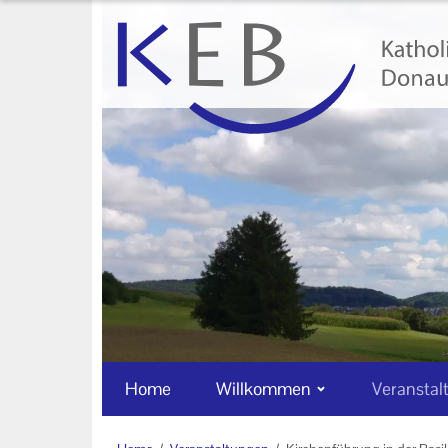
Home
Willkommen
Veranstaltungen
Online-Veranstaltungen
Zentrale Veranstaltungen
Eltern-Kind-Gruppen
Gymnastikkurse
Alle Veranstaltungen
Home
Willkommen
Veranstal
Ansprechpartner