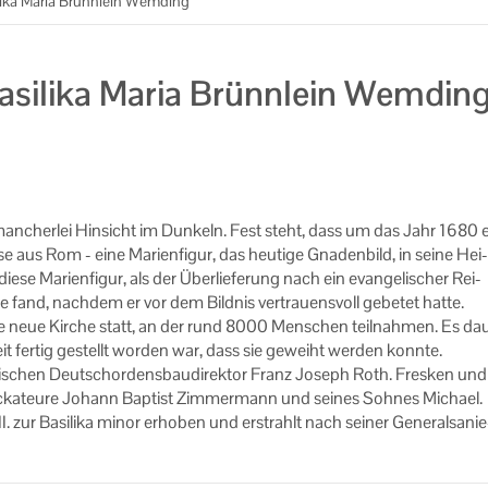
lika Maria Brünnlein Wemding
Basilika Maria Brünnlein Wemdin
 man­cher­lei Hin­sicht im Dun­keln. Fest steht, dass um das Jahr 1680 
e aus Rom - eine Ma­ri­en­fi­gur, das heu­ti­ge Gna­den­bild, in seine Hei­
se Ma­ri­en­fi­gur, als der Über­lie­fe­rung nach ein evan­ge­li­scher Rei­
e fand, nach­dem er vor dem Bild­nis ver­trau­ens­voll ge­be­tet hatte.
ie neue Kir­che statt, an der rund 8000 Men­schen teil­nah­men. Es da
it fer­tig ge­stellt wor­den war, dass sie ge­weiht wer­den konn­te.
­schen Deutsch­or­dens­bau­di­rek­tor Franz Jo­seph Roth. Fres­ken und
ka­teu­re Jo­hann Bap­tist Zim­mer­mann und sei­nes Soh­nes Mi­cha­el.
ur Ba­si­li­ka minor er­ho­ben und er­strahlt nach sei­ner Ge­ne­ral­sa­nie