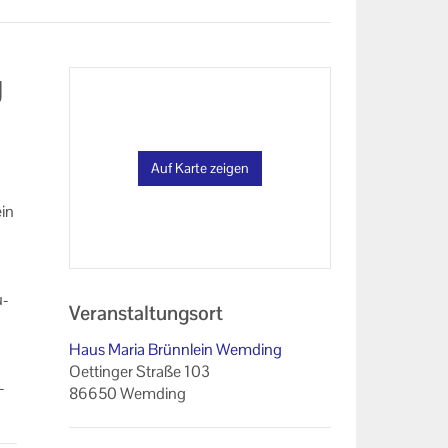
g
Auf Karte zeigen
ein
u­
Veranstaltungsort
Haus Maria Brünnlein Wemding
Oettinger Straße 103
­
86650 Wemding