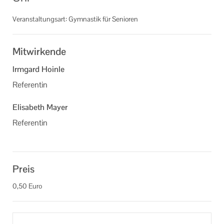
Informationen
Veranstaltungsart: Gymnastik für Senioren
Machen Sie mit!
Mitwirkende
Ihr Kontakt zu uns
Irmgard Hoinle
Impressum
Referentin
Datenschutzerklärung
Elisabeth Mayer
Referentin
Preis
0,50 Euro