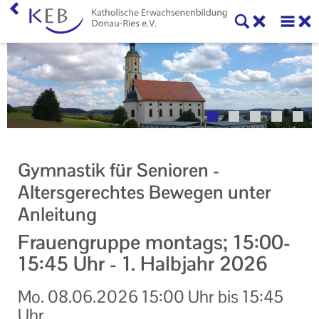
Home
Willkommen
Veranstaltungen
Online-Veranstaltungen
Gymnastik für Senioren -
Zentrale Veranstaltungen
Altersgerechtes Bewegen unter
Anleitung
Eltern-Kind-Gruppen
Frauengruppe montags; 15:00-
Gymnastikkurse
15:45 Uhr - 1. Halbjahr 2026
Alle Veranstaltungen
Mo.
08.06.2026
15:00 Uhr
bis
15:45
Ansprechpartner
Uhr