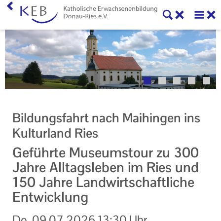
Home
Willkommen
Veranstaltungen
Online-Veranstaltungen
Bildungsfahrt nach Maihingen ins
Zentrale Veranstaltungen
Kulturland Ries
Eltern-Kind-Gruppen
Geführte Museumstour zu 300
Jahre Alltagsleben im Ries und
Gymnastikkurse
150 Jahre Landwirtschaftliche
Alle Veranstaltungen
Entwicklung
Ansprechpartner
Do.
09.07.2026
13:30 Uhr