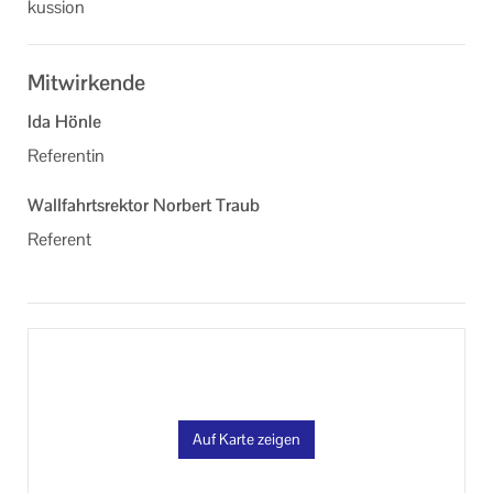
kus­si­on
Informationen
Machen Sie mit!
Mitwirkende
Ihr Kontakt zu uns
Ida Hönle
Referentin
Impressum
Wallfahrtsrektor Norbert Traub
Datenschutzerklärung
Referent
Auf Karte zeigen