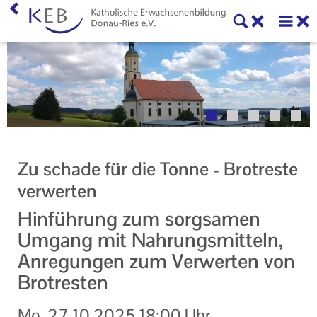
Home
Willkommen
Veranstaltungen
Online-Veranstaltungen
Zu schade für die Tonne - Brotreste
Zentrale Veranstaltungen
verwerten
Eltern-Kind-Gruppen
Hinführung zum sorgsamen
Umgang mit Nahrungsmitteln,
Gymnastikkurse
Anregungen zum Verwerten von
Alle Veranstaltungen
Brotresten
Ansprechpartner
Mo.
27.10.2025
18:00 Uhr