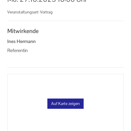
Informationen
Veranstaltungsart: Vortrag
Machen Sie mit!
Mitwirkende
Ihr Kontakt zu uns
Ines Hermann
Impressum
Referentin
Datenschutzerklärung
Auf Karte zeigen