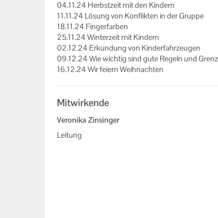
04.11.24 Herbst­zeit mit den Kin­dern
11.11.24 Lö­sung von Kon­flik­ten in der Grup­pe
18.11.24 Fin­ger­far­ben
25.11.24 Win­ter­zeit mit Kin­dern
02.12.24 Er­kun­dung von Kin­der­fahr­zeu­gen
09.12.24 Wie wich­tig sind gute Re­geln und Gren­ze
16.12.24 Wir fei­ern Weih­nach­ten
Mitwirkende
Veronika Zinsinger
Leitung