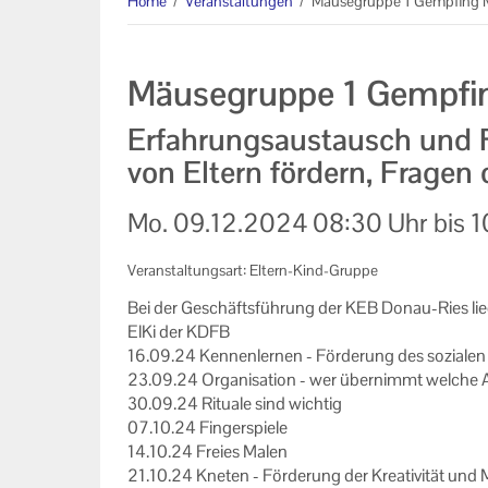
Home
/
Veranstaltungen
/
Mäusegruppe 1 Gempfing M
Informationen
Machen Sie mit!
Mäusegruppe 1 Gempfin
Ihr Kontakt zu uns
Erfahrungsaustausch und 
Impressum
von Eltern fördern, Fragen
Datenschutzerklärung
Mo.
09.12.2024
08:30 Uhr
bis
1
Veranstaltungsart: Eltern-Kind-Gruppe
Bei der Ge­schäfts­füh­rung der KEB Donau-​Ries lie
ElKi der KDFB
16.09.24 Ken­nen­ler­nen - För­de­rung des so­zia­len
23.09.24 Or­ga­ni­sa­ti­on - wer über­nimmt wel­che 
30.09.24 Ri­tua­le sind wich­tig
07.10.24 Fin­ger­spie­le
14.10.24 Frei­es Malen
21.10.24 Kne­ten - För­de­rung der Krea­ti­vi­tät und M