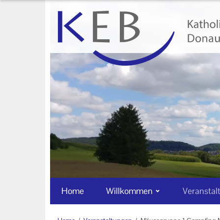
Home
Willkommen
Veranstaltungen
Online-Veranstaltungen
Zentrale Veranstaltungen
Eltern-Kind-Gruppen
Gymnastikkurse
Alle Veranstaltungen
Home
Willkommen
Veranstal
Ansprechpartner