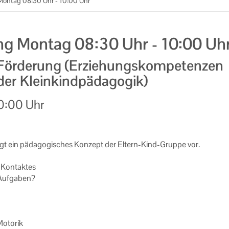
ontag 08:30 Uhr - 10:00 Uhr
g Montag 08:30 Uhr - 10:00 Uh
Förderung (Erziehungskompetenzen
 der Kleinkindpädagogik)
0:00 Uhr
gt ein päd­ago­gi­sches Kon­zept der Eltern-​Kind-Gruppe vor.
 Kon­tak­tes
Auf­ga­ben?
o­to­rik