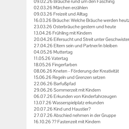
09.02.26 Bräu­che rund um den Fa­sching
02.03.26 Mär­chen er­zäh­len
09.03.26 Frei­zeit und All­tag
16.03.26 Bräu­che: Wel­che Bräu­che wer­den heut­zu
23.03.26 Os­ter­bräu­che ges­tern und heute
13.04.26 Früh­ling mit Kin­dern
20.04.26 Ei­fer­sucht und Streit unter Ge­schwis­te
27.04.26 El­tern sein und Part­ner/in blei­ben
04.05.26 Mut­ter­tag
11.05.26 Va­ter­tag
18.05.26 Fin­ger­far­ben
08.06.26 Kne­ten - För­de­rung der Krea­ti­vi­tät
15.06.26 Re­geln und Gren­zen set­zen
22.06.26 Bar­fuß­pfad
29.06.26 Som­mer­zeit mit Kin­dern
06.07.26 Er­kun­den von Kin­der­fahr­zeu­gen
13.07.26 Was­ser­spiel­platz er­kun­den
20.07.26 Kind und Haus­tier?
27.07.26 Ab­schied neh­men in der Grup­pe
16.10.26 ?? Fas­ten­zeit mit Kin­dern