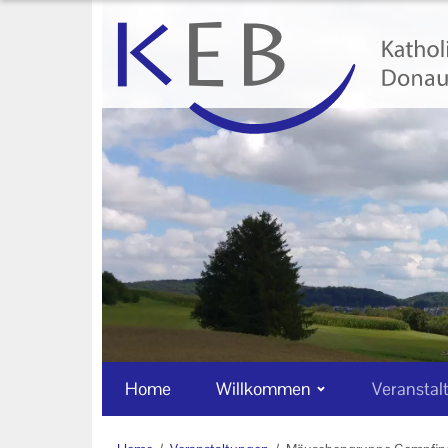
Home
Willkommen
Veranstaltungen
Online-Veranstaltungen
Zentrale Veranstaltungen
Eltern-Kind-Gruppen
Gymnastikkurse
Alle Veranstaltungen
Home
Willkommen
Veranstal
Ansprechpartner