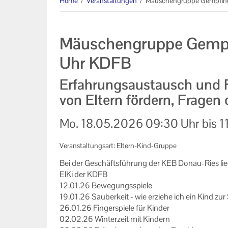
Home
/
Veranstaltungen
/
Mäuschengruppe Gempfing 
Informationen
Machen Sie mit!
Mäuschengruppe Gempfi
Ihr Kontakt zu uns
Uhr KDFB
Impressum
Erfahrungsaustausch und 
von Eltern fördern, Fragen
Datenschutzerklärung
Mo.
18.05.2026
09:30 Uhr
bis
1
Veranstaltungsart: Eltern-Kind-Gruppe
Bei der Ge­schäfts­füh­rung der KEB Donau-​Ries lie
ElKi der KDFB
12.01.26 Be­we­gungs­spie­le
19.01.26 Sau­ber­keit - wie er­zie­he ich ein Kind zur
26.01.26 Fin­ger­spie­le für Kin­der
02.02.26 Win­ter­zeit mit Kin­dern