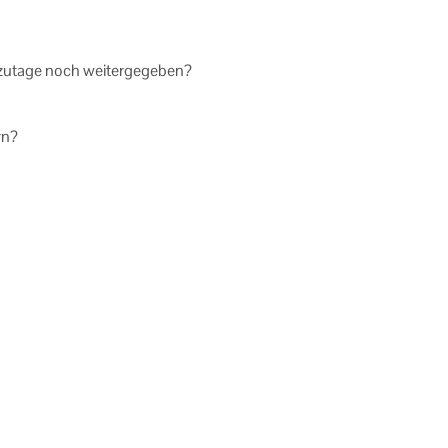
­ta­ge noch wei­ter­ge­ge­ben?
rn?