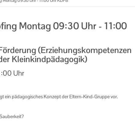
Montag 09:30 Uhr - 11:00 Uhr KDFB
ng Montag 09:30 Uhr - 11:00
Förderung (Erziehungskompetenzen
 der Kleinkindpädagogik)
1:00 Uhr
gt ein päd­ago­gi­sches Kon­zept der Eltern-​Kind-Gruppe vor.
 Sau­ber­keit?