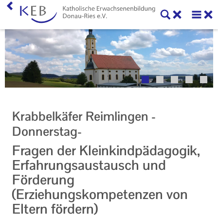
Home
Willkommen
Veranstaltungen
Online-Veranstaltungen
Krabbelkäfer Reimlingen -
Zentrale Veranstaltungen
Donnerstag-
Eltern-Kind-Gruppen
Fragen der Kleinkindpädagogik,
Erfahrungsaustausch und
Gymnastikkurse
Förderung
Alle Veranstaltungen
(Erziehungskompetenzen von
Eltern fördern)
Ansprechpartner