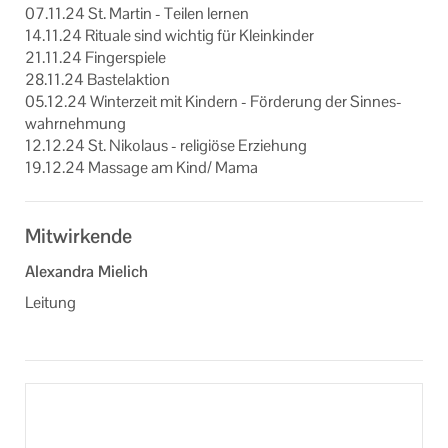
07.11.24 St. Mar­tin - Tei­len ler­nen
14.11.24 Ri­tua­le sind wich­tig für Klein­kin­der
21.11.24 Fin­ger­spie­le
28.11.24 Bas­tel­ak­ti­on
05.12.24 Win­ter­zeit mit Kin­dern - För­de­rung der Sin­nes­
wahr­neh­mung
12.12.24 St. Ni­ko­laus - re­li­giö­se Er­zie­hung
19.12.24 Mas­sa­ge am Kind/ Mama
Mitwirkende
Alexandra Mielich
Leitung