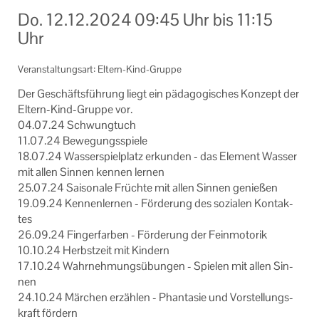
Informationen
Do.
12.12.2024
09:45 Uhr
bis
11:15
Uhr
Machen Sie mit!
Veranstaltungsart: Eltern-Kind-Gruppe
Ihr Kontakt zu uns
Der Ge­schäfts­füh­rung liegt ein päd­ago­gi­sches Kon­zept der
Impressum
Eltern-​Kind-Gruppe vor.
04.07.24 Schwung­tuch
Datenschutzerklärung
11.07.24 Be­we­gungs­spie­le
18.07.24 Was­ser­spiel­platz er­kun­den - das Ele­ment Was­ser
mit allen Sin­nen ken­nen ler­nen
25.07.24 Sai­so­na­le Früch­te mit allen Sin­nen ge­nie­ßen
19.09.24 Ken­nen­ler­nen - För­de­rung des so­zia­len Kon­tak­
tes
26.09.24 Fin­ger­far­ben - För­de­rung der Fein­mo­to­rik
10.10.24 Herbst­zeit mit Kin­dern
17.10.24 Wahr­neh­mungs­übun­gen - Spie­len mit allen Sin­
nen
24.10.24 Mär­chen er­zäh­len - Phan­ta­sie und Vor­stel­lungs­
kraft för­dern