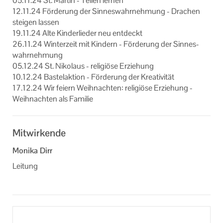
05.11.24 St. Mar­tin - Tei­len ler­nen
12.11.24 För­de­rung der Sin­nes­wahr­neh­mung - Dra­chen
stei­gen las­sen
19.11.24 Alte Kin­der­lie­der neu ent­deckt
26.11.24 Win­ter­zeit mit Kin­dern - För­de­rung der Sin­nes­
wahr­neh­mung
05.12.24 St. Ni­ko­laus - re­li­giö­se Er­zie­hung
10.12.24 Bas­tel­ak­ti­on - För­de­rung der Krea­ti­vi­tät
17.12.24 Wir fei­ern Weih­nach­ten: re­li­giö­se Er­zie­hung -
Weih­nach­ten als Fa­mi­lie
Mitwirkende
Monika Dirr
Leitung