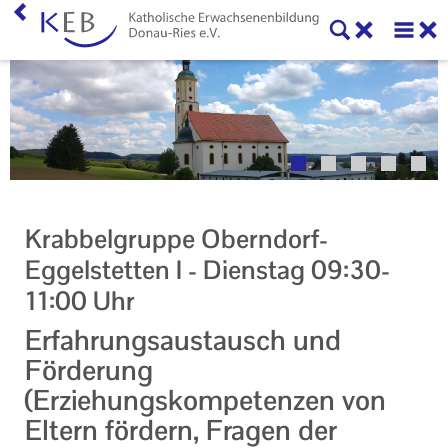
Home
Willkommen
Veranstaltungen
Online-Veranstaltungen
Krabbelgruppe Oberndorf-
Zentrale Veranstaltungen
Eggelstetten I - Dienstag 09:30-
11:00 Uhr
Eltern-Kind-Gruppen
Erfahrungsaustausch und
Gymnastikkurse
Förderung
Alle Veranstaltungen
(Erziehungskompetenzen von
Eltern fördern, Fragen der
Ansprechpartner