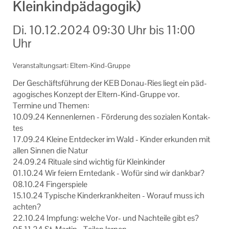
Kleinkindpädagogik)
Informationen
Di.
10.12.2024
09:30 Uhr
bis
11:00
Machen Sie mit!
Uhr
Ihr Kontakt zu uns
Veranstaltungsart: Eltern-Kind-Gruppe
Impressum
Der Ge­schäfts­füh­rung der KEB Donau-​Ries liegt ein päd­
ago­gi­sches Kon­zept der Eltern-​Kind-Gruppe vor.
Datenschutzerklärung
Ter­mi­ne und The­men:
10.09.24 Ken­nen­ler­nen - För­de­rung des so­zia­len Kon­tak­
tes
17.09.24 Klei­ne Ent­de­cker im Wald - Kin­der er­kun­den mit
allen Sin­nen die Natur
24.09.24 Ri­tua­le sind wich­tig für Klein­kin­der
01.10.24 Wir fei­ern Ern­te­dank - Wofür sind wir dank­bar?
08.10.24 Fin­ger­spie­le
15.10.24 Ty­pi­sche Kin­der­krank­hei­ten - Wor­auf muss ich
ach­ten?
22.10.24 Imp­fung: wel­che Vor- und Nach­tei­le gibt es?