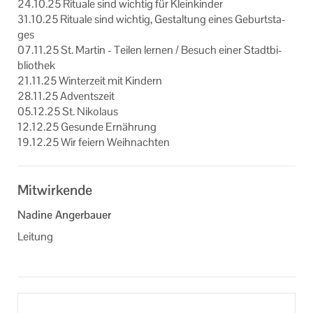
24.10.25 Ri­tua­le sind wich­tig für Klein­kin­der
31.10.25 Ri­tua­le sind wich­tig, Ge­stal­tung eines Ge­burts­ta­
ges
07.11.25 St. Mar­tin - Tei­len ler­nen / Be­such einer Stadt­bi­
blio­thek
21.11.25 Win­ter­zeit mit Kin­dern
28.11.25 Ad­vents­zeit
05.12.25 St. Ni­ko­laus
12.12.25 Ge­sun­de Er­näh­rung
19.12.25 Wir fei­ern Weih­nach­ten
Mitwirkende
Nadine Angerbauer
Leitung