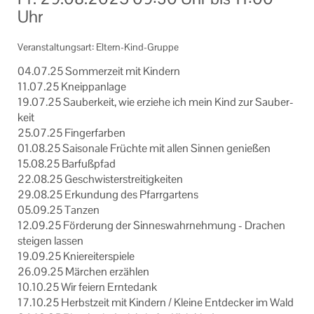
Uhr
Informationen
Machen Sie mit!
Veranstaltungsart: Eltern-Kind-Gruppe
04.07.25 Som­mer­zeit mit Kin­dern
Ihr Kontakt zu uns
11.07.25 Kneipp­an­la­ge
19.07.25 Sau­ber­keit, wie er­zie­he ich mein Kind zur Sau­ber­
Impressum
keit
25.07.25 Fin­ger­far­ben
Datenschutzerklärung
01.08.25 Sai­so­na­le Früch­te mit allen Sin­nen ge­nie­ßen
15.08.25 Bar­fuß­pfad
22.08.25 Ge­schwis­ter­strei­tig­kei­ten
29.08.25 Er­kun­dung des Pfarr­gar­tens
05.09.25 Tan­zen
12.09.25 För­de­rung der Sin­nes­wahr­neh­mung - Dra­chen
stei­gen las­sen
19.09.25 Knie­rei­ter­spie­le
26.09.25 Mär­chen er­zäh­len
10.10.25 Wir fei­ern Ern­te­dank
17.10.25 Herbst­zeit mit Kin­dern / Klei­ne Ent­de­cker im Wald