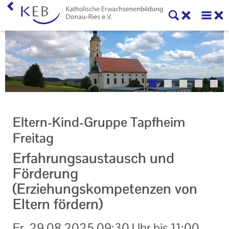
Home
Willkommen
Veranstaltungen
Online-Veranstaltungen
Eltern-Kind-Gruppe Tapfheim
Zentrale Veranstaltungen
Freitag
Eltern-Kind-Gruppen
Erfahrungsaustausch und
Förderung
Gymnastikkurse
(Erziehungskompetenzen von
Alle Veranstaltungen
Eltern fördern)
Ansprechpartner
Fr.
29.08.2025
09:30 Uhr
bis
11:00