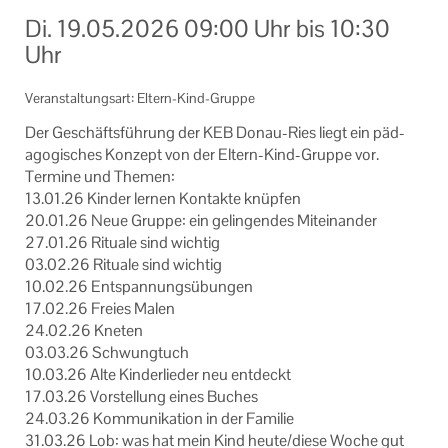
Informationen
Di.
19.05.2026
09:00 Uhr
bis
10:30
Uhr
Machen Sie mit!
Veranstaltungsart: Eltern-Kind-Gruppe
Ihr Kontakt zu uns
Der Ge­schäfts­füh­rung der KEB Donau-​Ries liegt ein päd­
Impressum
ago­gi­sches Kon­zept von der Eltern-​Kind-Gruppe vor.
Ter­mi­ne und The­men:
Datenschutzerklärung
13.01.26 Kin­der ler­nen Kon­tak­te knüp­fen
20.01.26 Neue Grup­pe: ein ge­lin­gen­des Mit­ein­an­der
27.01.26 Ri­tua­le sind wich­tig
03.02.26 Ri­tua­le sind wich­tig
10.02.26 Ent­span­nungs­übun­gen
17.02.26 Frei­es Malen
24.02.26 Kne­ten
03.03.26 Schwung­tuch
10.03.26 Alte Kin­der­lie­der neu ent­deckt
17.03.26 Vor­stel­lung eines Bu­ches
24.03.26 Kom­mu­ni­ka­ti­on in der Fa­mi­lie
31.03.26 Lob: was hat mein Kind heute/diese Woche gut