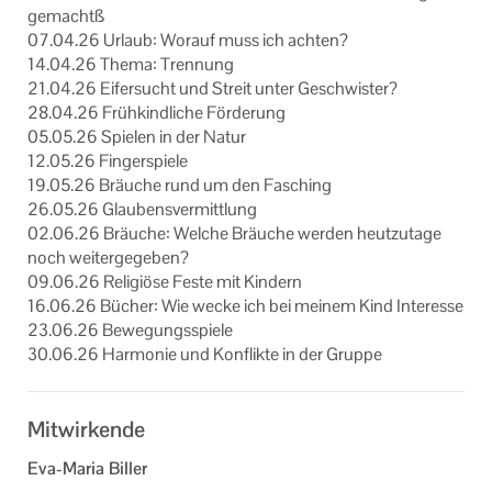
ge­mach­tß
07.04.26 Ur­laub: Wor­auf muss ich ach­ten?
14.04.26 Thema: Tren­nung
21.04.26 Ei­fer­sucht und Streit unter Ge­schwis­ter?
28.04.26 Früh­kind­li­che För­de­rung
05.05.26 Spie­len in der Natur
12.05.26 Fin­ger­spie­le
19.05.26 Bräu­che rund um den Fa­sching
26.05.26 Glau­bens­ver­mitt­lung
02.06.26 Bräu­che: Wel­che Bräu­che wer­den heut­zu­ta­ge
noch wei­ter­ge­ge­ben?
09.06.26 Re­li­giö­se Feste mit Kin­dern
16.06.26 Bü­cher: Wie wecke ich bei mei­nem Kind In­ter­es­se
23.06.26 Be­we­gungs­spie­le
30.06.26 Har­mo­nie und Kon­flik­te in der Grup­pe
Mitwirkende
Eva-Maria Biller