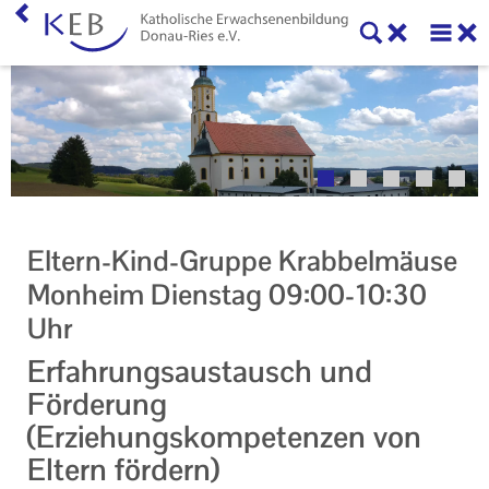
Home
Willkommen
Veranstaltungen
Online-Veranstaltungen
Eltern-Kind-Gruppe Krabbelmäuse
Zentrale Veranstaltungen
Monheim Dienstag 09:00-10:30
Uhr
Eltern-Kind-Gruppen
Erfahrungsaustausch und
Gymnastikkurse
Förderung
Alle Veranstaltungen
(Erziehungskompetenzen von
Eltern fördern)
Ansprechpartner