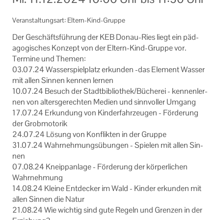
Informationen
Veranstaltungsart: Eltern-Kind-Gruppe
Machen Sie mit!
Der Ge­schäfts­füh­rung der KEB Donau-​Ries liegt ein päd­
ago­gi­sches Kon­zept von der Eltern-​Kind-Gruppe vor.
Ihr Kontakt zu uns
Ter­mi­ne und The­men:
03.07.24 Was­ser­spiel­platz er­kun­den -das Ele­ment Was­ser
Impressum
mit allen Sin­nen ken­nen ler­nen
10.07.24 Be­such der Stadt­bi­blio­thek/Bü­che­rei - ken­nen­ler­
Datenschutzerklärung
nen von al­ters­ge­rech­ten Me­di­en und sinn­vol­ler Um­gang
17.07.24 Er­kun­dung von Kin­der­fahr­zeu­gen - För­de­rung
der Grob­mo­to­rik
24.07.24 Lö­sung von Kon­flik­ten in der Grup­pe
31.07.24 Wahr­neh­mungs­übun­gen - Spie­len mit allen Sin­
nen
07.08.24 Kneipp­an­la­ge - För­de­rung der kör­per­li­chen
Wahr­neh­mung
14.08.24 Klei­ne Ent­de­cker im Wald - Kin­der er­kun­den mit
allen Sin­nen die Natur
21.08.24 Wie wich­tig sind gute Re­geln und Gren­zen in der