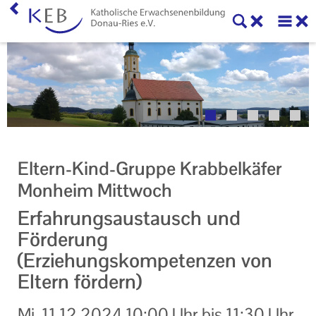
Home
Willkommen
Veranstaltungen
Online-Veranstaltungen
Eltern-Kind-Gruppe Krabbelkäfer
Zentrale Veranstaltungen
Monheim Mittwoch
Eltern-Kind-Gruppen
Erfahrungsaustausch und
Förderung
Gymnastikkurse
(Erziehungskompetenzen von
Alle Veranstaltungen
Eltern fördern)
Ansprechpartner
Mi.
11.12.2024
10:00 Uhr
bis
11:30 Uhr