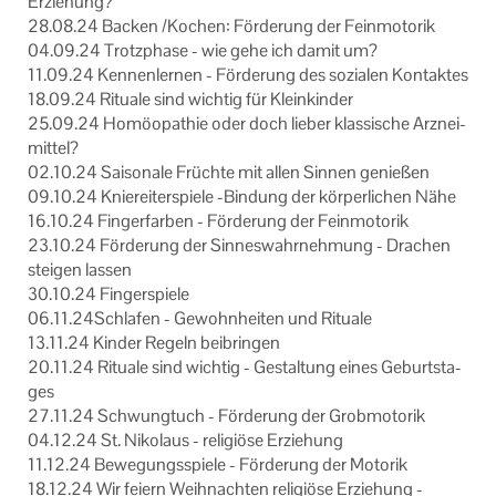
Er­zie­hung?
28.08.24 Ba­cken /Ko­chen: För­de­rung der Fein­mo­to­rik
04.09.24 Trotz­pha­se - wie gehe ich damit um?
11.09.24 Ken­nen­ler­nen - För­de­rung des so­zia­len Kon­tak­tes
18.09.24 Ri­tua­le sind wich­tig für Klein­kin­der
25.09.24 Ho­möo­pa­thie oder doch lie­ber klas­si­sche Arz­nei­
mit­tel?
02.10.24 Sai­so­na­le Früch­te mit allen Sin­nen ge­nie­ßen
09.10.24 Knie­rei­ter­spie­le -​Bindung der kör­per­li­chen Nähe
16.10.24 Fin­ger­far­ben - För­de­rung der Fein­mo­to­rik
23.10.24 För­de­rung der Sin­nes­wahr­neh­mung - Dra­chen
stei­gen las­sen
30.10.24 Fin­ger­spie­le
06.11.24Schlafen - Ge­wohn­hei­ten und Ri­tua­le
13.11.24 Kin­der Re­geln bei­brin­gen
20.11.24 Ri­tua­le sind wich­tig - Ge­stal­tung eines Ge­burts­ta­
ges
27.11.24 Schwung­tuch - För­de­rung der Grob­mo­to­rik
04.12.24 St. Ni­ko­laus - re­li­giö­se Er­zie­hung
11.12.24 Be­we­gungs­spie­le - För­de­rung der Mo­to­rik
18.12.24 Wir fei­ern Weih­nach­ten re­li­giö­se Er­zie­hung -