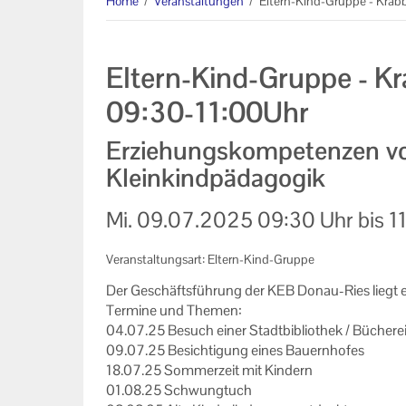
Home
/
Veranstaltungen
/
Eltern-Kind-Gruppe - Krab
Informationen
Machen Sie mit!
Eltern-Kind-Gruppe - Kr
Ihr Kontakt zu uns
09:30-11:00Uhr
Impressum
Erziehungskompetenzen von
Kleinkindpädagogik
Datenschutzerklärung
Mi.
09.07.2025
09:30 Uhr
bis
1
Veranstaltungsart: Eltern-Kind-Gruppe
Der Ge­schäfts­füh­rung der KEB Donau-​Ries liegt 
Ter­mi­ne und The­men:
04.07.25 Be­such einer Stadt­bi­blio­thek / Bü­che­re
09.07.25 Be­sich­ti­gung eines Bau­ern­ho­fes
18.07.25 Som­mer­zeit mit Kin­dern
01.08.25 Schwung­tuch