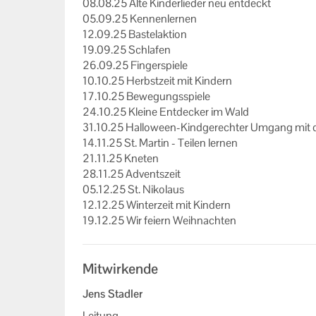
08.08.25 Alte Kin­der­lie­der neu ent­deckt
05.09.25 Ken­nen­ler­nen
12.09.25 Bas­tel­ak­ti­on
19.09.25 Schla­fen
26.09.25 Fin­ger­spie­le
10.10.25 Herbst­zeit mit Kin­dern
17.10.25 Be­we­gungs­spie­le
24.10.25 Klei­ne Ent­de­cker im Wald
31.10.25 Halloween-​Kindgerechter Um­gang mit
14.11.25 St. Mar­tin - Tei­len ler­nen
21.11.25 Kne­ten
28.11.25 Ad­vents­zeit
05.12.25 St. Ni­ko­laus
12.12.25 Win­ter­zeit mit Kin­dern
19.12.25 Wir fei­ern Weih­nach­ten
Mitwirkende
Jens Stadler
Leitung