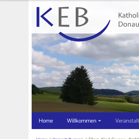
Home
Willkommen
Veranstaltungen
Online-Veranstaltungen
Zentrale Veranstaltungen
Eltern-Kind-Gruppen
Gymnastikkurse
Alle Veranstaltungen
Home
Willkommen
Veranstal
Ansprechpartner