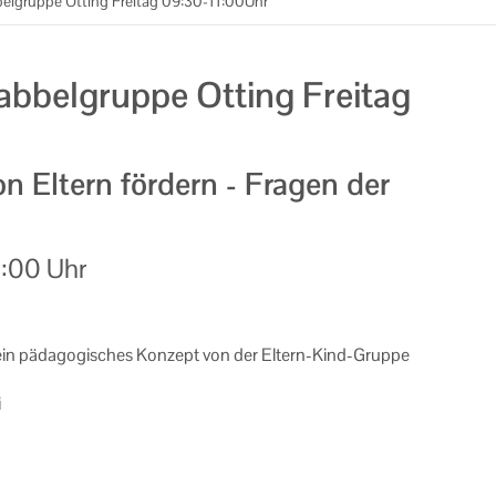
belgruppe Otting Freitag 09:30-11:00Uhr
abbelgruppe Otting Freitag
 Eltern fördern - Fragen der
1:00 Uhr
ein päd­ago­gi­sches Kon­zept von der Eltern-​Kind-Gruppe
i