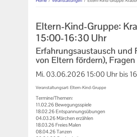
Home
/
Veranstaltungen
/
Eltern-Kind-Gruppe: Krabb
Informationen
Machen Sie mit!
Eltern-Kind-Gruppe: Kr
Ihr Kontakt zu uns
15:00-16:30 Uhr
Impressum
Erfahrungsaustausch und 
von Eltern fördern), Frage
Datenschutzerklärung
Mi.
03.06.2026
15:00 Uhr
bis
16
Veranstaltungsart: Eltern-Kind-Gruppe
Ter­mi­ne/The­men:
11.02.26 Be­we­gungs­spie­le
18.02.26 Ent­span­nungs­übun­gen
04.03.26 Mär­chen er­zäh­len
18.03.26 Frei­es Malen
08.04.26 Tan­zen