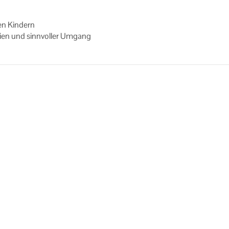
en Kin­dern
i­en und sinn­vol­ler Um­gang