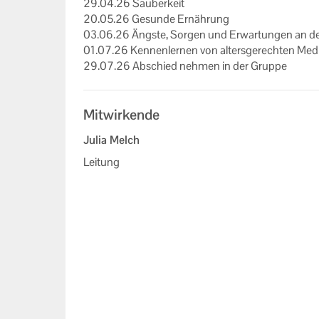
29.04.26 Sau­ber­keit
20.05.26 Ge­sun­de Er­näh­rung
03.06.26 Ängs­te, Sor­gen und Er­war­tun­gen an d
01.07.26 Ken­nen­ler­nen von al­ters­ge­rech­ten Me­d
29.07.26 Ab­schied neh­men in der Grup­pe
Mitwirkende
Julia Melch
Leitung