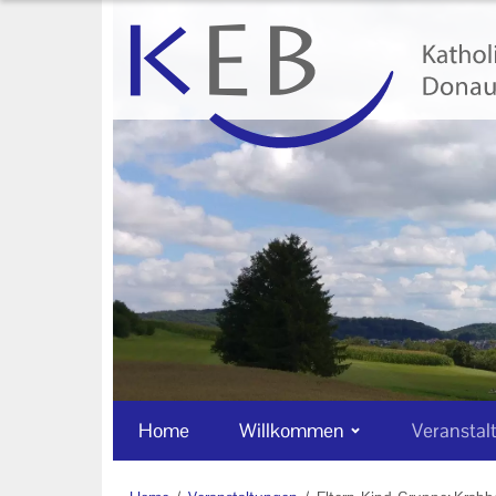
Home
Willkommen
Veranstaltungen
Online-Veranstaltungen
Zentrale Veranstaltungen
Eltern-Kind-Gruppen
Gymnastikkurse
Alle Veranstaltungen
Home
Willkommen
Veranstal
Ansprechpartner