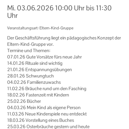
Informationen
Mi.
03.06.2026
10:00 Uhr
bis
11:30
Uhr
Machen Sie mit!
Veranstaltungsart: Eltern-Kind-Gruppe
Ihr Kontakt zu uns
Der Ge­schäfts­füh­rung liegt ein päd­ago­gi­sches Kon­zept der
Impressum
Eltern-​Kind-Gruppe vor.
Ter­mi­ne und The­men:
Datenschutzerklärung
07.01.26 Gute Vor­sät­ze fürs neue Jahr
14.01.26 Ri­tua­le sind wich­tig
21.01.26 Ent­span­nungs­übun­gen
28.01.26 Schwung­tuch
04.02.26 Fa­mi­li­en­zu­wachs
11.02.26 Bräu­che rund um den Fa­sching
18.02.26 Fas­ten­zeit mit Kin­dern
25.02.26 Bü­cher
04.03.26 Mein Kind als ei­ge­ne Per­son
11.03.26 Neue Kin­der­spie­le neu ent­deckt
18.03.26 Vor­stel­lung eines Bu­ches
25.03.26 Os­ter­bräu­che ges­tern und heute