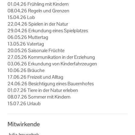
01.04.26 Früh­ling mit Kin­dern
08.04.26 Re­geln und Gren­zen
15.04.26 Lob
22.04.26 Spie­len in der Natur
29.04.26 Er­kun­dung eines Spiel­plat­zes
06.05.26 Mut­ter­tag
13.05.26 Va­ter­tag
20.05.26 Sai­so­na­le Früch­te
27.05.26 Kom­mu­ni­ka­ti­on in der Er­zie­hung
03.06.26 Er­kun­dung von Kin­der­fahr­zeu­gen
10.06.26 Bräu­che
17.06.26 Frei­zeit und All­tag
24.06.26 Be­sich­ti­gung eines Bau­ern­ho­fes
01.07.26 Tiere in der Natur er­le­ben
08.07.26 Som­mer mit Kin­dern
15.07.26 Ur­laub
Mitwirkende
Julia Irouschek