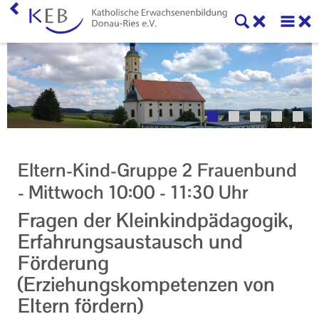
Home
Willkommen
Veranstaltungen
Online-Veranstaltungen
Eltern-Kind-Gruppe 2 Frauenbund
Zentrale Veranstaltungen
- Mittwoch 10:00 - 11:30 Uhr
Eltern-Kind-Gruppen
Fragen der Kleinkindpädagogik,
Erfahrungsaustausch und
Gymnastikkurse
Förderung
Alle Veranstaltungen
(Erziehungskompetenzen von
Eltern fördern)
Ansprechpartner