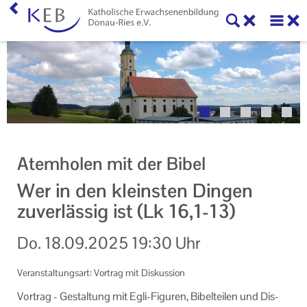
Home
Willkommen
Veranstaltungen
Online-Veranstaltungen
Atemholen mit der Bibel
Zentrale Veranstaltungen
Wer in den kleinsten Dingen
Eltern-Kind-Gruppen
zuverlässig ist (Lk 16,1-13)
Gymnastikkurse
Do.
18.09.2025
19:30 Uhr
Alle Veranstaltungen
Veranstaltungsart: Vortrag mit Diskussion
Ansprechpartner
Vor­trag - Ge­stal­tung mit Egli-​Figuren, Bi­bel­tei­len und Dis­