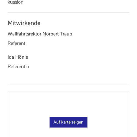
kus­si­on
Informationen
Machen Sie mit!
Mitwirkende
Ihr Kontakt zu uns
Wallfahrtsrektor Norbert Traub
Referent
Impressum
Ida Hönle
Datenschutzerklärung
Referentin
Auf Karte zeigen